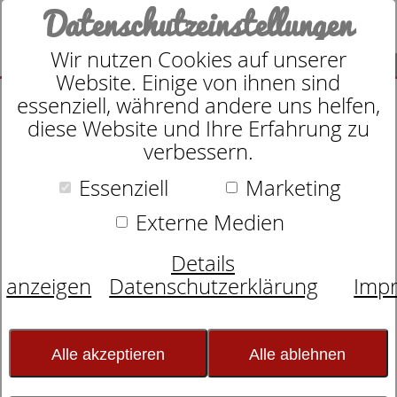
Datenschutzeinstellungen
Wir nutzen Cookies auf unserer
SUCHE
Website. Einige von ihnen sind
essenziell, während andere uns helfen,
diese Website und Ihre Erfahrung zu
verbessern.
Suche nach
Essenziell
Marketing
Externe Medien
Schlafexperten-Tipps:
Details
Schlafwissen für
anzeigen
Datenschutzerklärung
Imp
erholsame Nächte
Alle akzeptieren
Alle ablehnen
Verschenken Sie Erholung zur