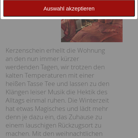
stillen Jahreszeit!
Auswahl akzeptieren
Kerzenschein erhellt die Wohnung
an den nun immer kürzer
werdenden Tagen, wir trotzen den
kalten Temperaturen mit einer
heißen Tasse Tee und lassen zu den
Klängen leiser Musik die Hektik des
Alltags einmal ruhen. Die Winterzeit
hat etwas Magisches und lädt mehr
denn je dazu ein, das Zuhause zu
einem lauschigen Rückzugsort zu
machen. Mit den weihnachtlichen