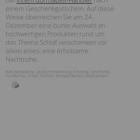
bei
Ihrem dormabell-Händler
nach
einem Geschenkgutschein. Auf diese
Weise überreichen Sie am 24.
Dezember eine bunte Auswahl an
hochwertigen Produkten rund um
das Thema Schlaf verschenken vor
allem eines: eine erholsame
Nachtruhe.
Bett
,
Bettwäsche
,
Decke
,
Entspannung
,
Erholung
,
Geschenke
,
Handtücher
,
Schlaf
,
Textilien
,
Webpelzdecken
,
Weihnachten