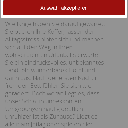
Auswahl akzeptieren
Wie lange haben Sie darauf gewartet:
Sie packen Ihre Koffer, lassen den
Alltagsstress hinter sich und machen
sich auf den Weg in Ihren
wohlverdienten Urlaub. Es erwartet
Sie ein eindrucksvolles, unbekanntes
Land, ein wunderbares Hotel und
dann das: Nach der ersten Nacht im
fremden Bett fühlen Sie sich wie
gerädert. Doch woran liegt es, dass
unser Schlaf in unbekannten
Umgebungen häufig deutlich
unruhiger ist als Zuhause? Liegt es
allein am Jetlag oder spielen hier