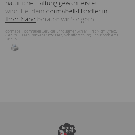
natürliche Haltung gewährleistet
wird. Bei dem
dormabell-Händler in
Ihrer Nähe
beraten wir Sie gern.
dormabell
,
dormabell Cervical
,
Erholsamer Schlaf
,
First Night Effect
,
Gehirn
,
Kissen
,
Nackenstützkissen
,
Schlafforschung
,
Schlafprobleme
,
Urlaub