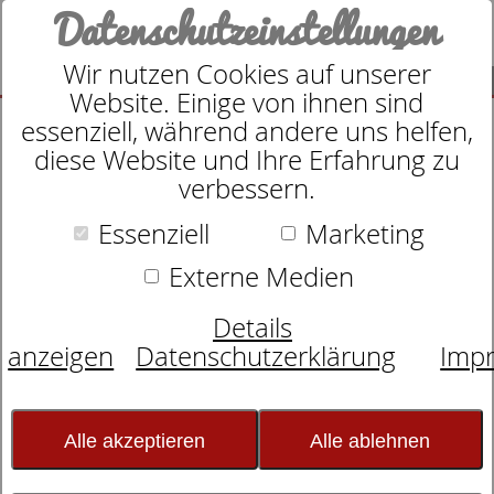
Datenschutzeinstellungen
Wir nutzen Cookies auf unserer
SUCHE
Website. Einige von ihnen sind
essenziell, während andere uns helfen,
diese Website und Ihre Erfahrung zu
verbessern.
Schlafexperten-Tipps:
Essenziell
Marketing
Schlafwissen für
Externe Medien
erholsame Nächte
Details
anzeigen
Datenschutzerklärung
Imp
Unruhiger Schlaf in der Fremde
ist Kopfsache
Alle akzeptieren
Alle ablehnen