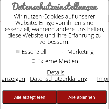
Datenschutzeinstellungen
Wir nutzen Cookies auf unserer
SUCHE
Website. Einige von ihnen sind
essenziell, während andere uns helfen,
diese Website und Ihre Erfahrung zu
verbessern.
Suche nach
Essenziell
Marketing
Externe Medien
Schlafexperten-Tipps:
Details
Schlafwissen für
anzeigen
Datenschutzerklärung
Imp
erholsame Nächte
Alle akzeptieren
Alle ablehnen
Frühjahrsputz im Schlafzimmer