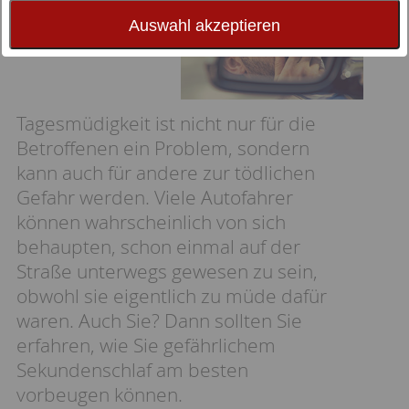
Auswahl akzeptieren
Tagesmüdigkeit ist nicht nur für die
Betroffenen ein Problem, sondern
kann auch für andere zur tödlichen
Gefahr werden. Viele Autofahrer
können wahrscheinlich von sich
behaupten, schon einmal auf der
Straße unterwegs gewesen zu sein,
obwohl sie eigentlich zu müde dafür
waren. Auch Sie? Dann sollten Sie
erfahren, wie Sie gefährlichem
Sekundenschlaf am besten
vorbeugen können.