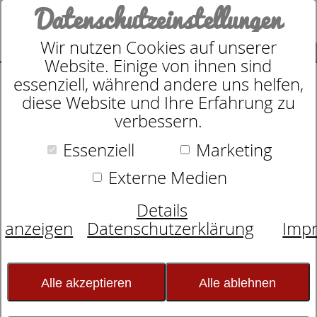
Datenschutzeinstellungen
Wir nutzen Cookies auf unserer
SUCHE
Website. Einige von ihnen sind
essenziell, während andere uns helfen,
diese Website und Ihre Erfahrung zu
verbessern.
Suche nach
Essenziell
Marketing
Externe Medien
Schlafexperten-Tipps:
Details
Schlafwissen für
anzeigen
Datenschutzerklärung
Imp
erholsame Nächte
Alle akzeptieren
Alle ablehnen
Wenn Müdigkeit gefährlich wird