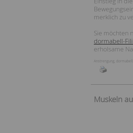
Einstieg in di
Bewegungseinh
merklich zu v
Sie möchten n
dormabell-Fili
erholsame Nac
Anstrengung
,
dormabell
Muskeln au