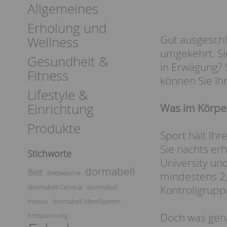
Allgemeines
Erholung und
Gut ausgeschla
Wellness
umgekehrt. Si
Gesundheit &
in Erwägung? 
Fitness
können Sie Ihr
Lifestyle &
Einrichtung
Was im Körper
Produkte
Sport hält Ihr
Sie nachts er
Stichworte
University un
dormabell
Bett
Bettwäsche
mindestens 2,5
dormabell Cervical
dormabell
Kontrollgrupp
Innova
dormabell MessSystem
Doch was gena
Entspannung