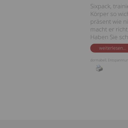
Sixpack, train
Körper so wic
präsent wie ni
macht er richt
Haben Sie sch
weiterlesen...
dormabell
,
Entspannnu