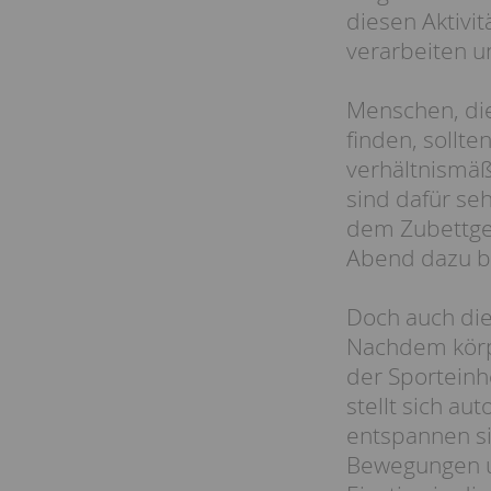
diesen Aktivi
verarbeiten u
Menschen, die
finden, sollt
verhältnismäß
sind dafür seh
dem Zubettge
Abend dazu be
Doch auch die
Nachdem körpe
der Sporteinhe
stellt sich a
entspannen si
Bewegungen un