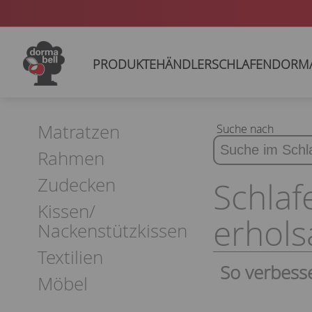
PRODUKTE
HÄNDLER
SCHLAFEN
DORM
Matratzen
Suche nach
Rahmen
Zudecken
Schlaf
Kissen/
erhol
Nackenstützkissen
Textilien
So verbesse
Möbel