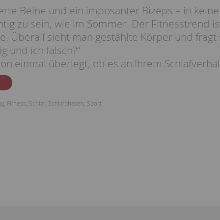
ierte Beine und ein imposanter Bizeps – in keiner 
htig zu sein, wie im Sommer. Der Fitnesstrend i
e. Überall sieht man gestählte Körper und fragt
ig und ich falsch?“
on einmal überlegt, ob es an Ihrem Schlafverhal
ng
,
Fitness
,
Schlaf
,
Schlafphasen
,
Sport