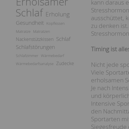
Erholsamer
kann daraus e
Schlaf
Stresshormone
Erholung
ausschüttet, 
Gesundheit
Kopfkissen
zu denken ist.
Matratze
Matratzen
Stresshormon
Schlaf
Nackenstützkissen
Schlafstörungen
Timing ist alle
Schlafzimmer
Wärmebedarf
Zudecke
Nicht jede sp
Wärmebedarfsanalyse
Viele Sportar
erholsamen Sc
Je nach Intens
und körperlic
Intensive Spo
den Nachmitta
Sportarten mi
Siegesfreude 