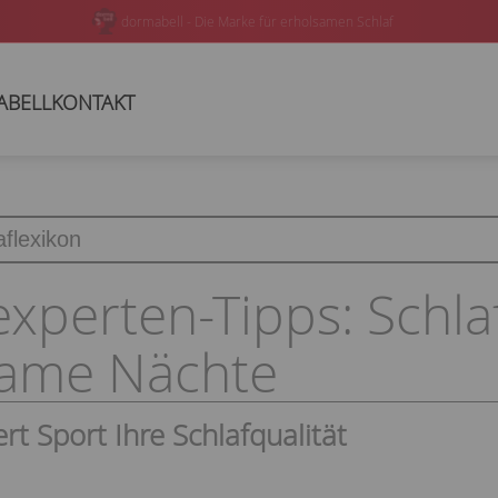
In über 200 Bettenfachgeschäften oder online verfügbar
ABELL
KONTAKT
experten-Tipps: Schla
same Nächte
rt Sport Ihre Schlafqualität