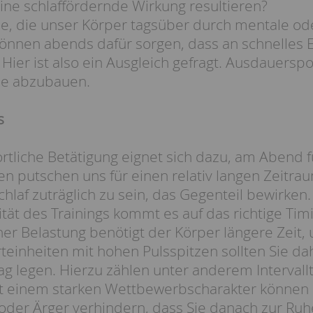
ine schlaffördernde Wirkung resultieren?
, die unser Körper tagsüber durch mentale ode
können abends dafür sorgen, dass an schnelles E
 Hier ist also ein Ausgleich gefragt. Ausdauersp
e abzubauen.
s
ortliche Betätigung eignet sich dazu, am Abend
ten putschen uns für einen relativ langen Zeitra
hlaf zuträglich zu sein, das Gegenteil bewirken.
ität des Trainings kommt es auf das richtige Tim
her Belastung benötigt der Körper längere Zeit
rteinheiten mit hohen Pulsspitzen sollten Sie d
g legen. Hierzu zählen unter anderem Intervallt
t einem starken Wettbewerbscharakter können 
oder Ärger verhindern, dass Sie danach zur Ru