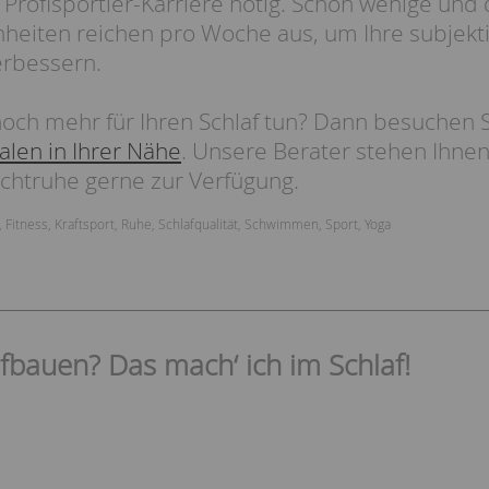
e Profisportler-Karriere nötig. Schon wenige und
eiten reichen pro Woche aus, um Ihre subjekti
erbessern.
och mehr für Ihren Schlaf tun? Dann besuchen Si
alen in Ihrer Nähe
. Unsere Berater stehen Ihnen
htruhe gerne zur Verfügung.
,
Fitness
,
Kraftsport
,
Ruhe
,
Schlafqualität
,
Schwimmen
,
Sport
,
Yoga
fbauen? Das mach‘ ich im Schlaf!