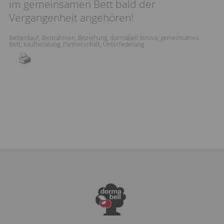
im gemeinsamen Bett bald der
Vergangenheit angehören!
Bettenkauf
,
Bettrahmen
,
Beziehung
,
dormabell Innova
,
gemeinsames
Bett
,
Kaufberatung
,
Partnerschaft
,
Unterfederung