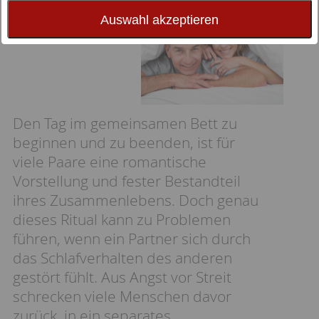
Bedürfnisse
Auswahl akzeptieren
Den Tag im gemeinsamen Bett zu
beginnen und zu beenden, ist für
viele Paare eine romantische
Vorstellung und fester Bestandteil
ihres Zusammenlebens. Doch genau
dieses Ritual kann zu Problemen
führen, wenn ein Partner sich durch
das Schlafverhalten des anderen
gestört fühlt. Aus Angst vor Streit
schrecken viele Menschen davor
zurück, in ein separates