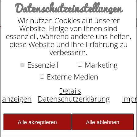
Datenschutzeinstellungen
Wir nutzen Cookies auf unserer
SUCHE
Website. Einige von ihnen sind
essenziell, während andere uns helfen,
diese Website und Ihre Erfahrung zu
verbessern.
Suche nach
Essenziell
Marketing
Externe Medien
Schlafexperten-Tipps:
Details
Schlafwissen für
anzeigen
Datenschutzerklärung
Imp
erholsame Nächte
Alle akzeptieren
Alle ablehnen
Individuelle Betten - individuelle