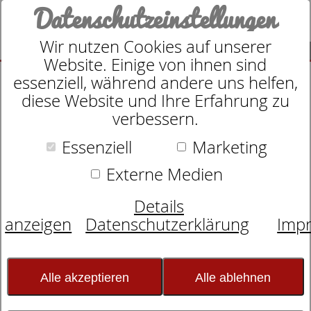
Datenschutzeinstellungen
Wir nutzen Cookies auf unserer
SUCHE
Website. Einige von ihnen sind
essenziell, während andere uns helfen,
diese Website und Ihre Erfahrung zu
verbessern.
Suche nach
Essenziell
Marketing
Externe Medien
Schlafexperten-Tipps:
Details
Schlafwissen für
anzeigen
Datenschutzerklärung
Imp
erholsame Nächte
Alle akzeptieren
Alle ablehnen
Erholsame Nachtruhe für alle