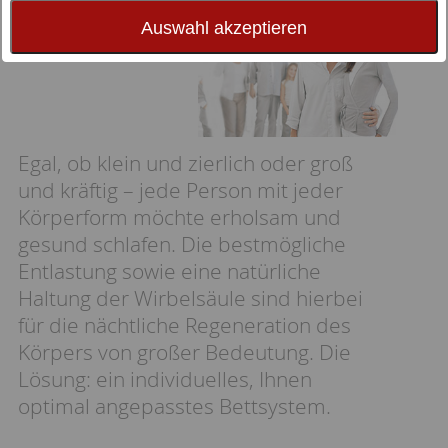
Gewichtsklassen
Auswahl akzeptieren
Egal, ob klein und zierlich oder groß
und kräftig – jede Person mit jeder
Körperform möchte erholsam und
gesund schlafen. Die bestmögliche
Entlastung sowie eine natürliche
Haltung der Wirbelsäule sind hierbei
für die nächtliche Regeneration des
Körpers von großer Bedeutung. Die
Lösung: ein individuelles, Ihnen
optimal angepasstes Bettsystem.